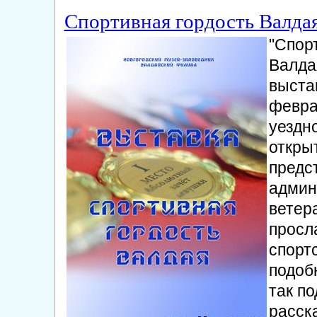
Спортивная гордость Валда
"Спор
Валдая
выста
феврал
уездно
откры
предс
админ
ветер
просл
спорт
подоб
так п
расск