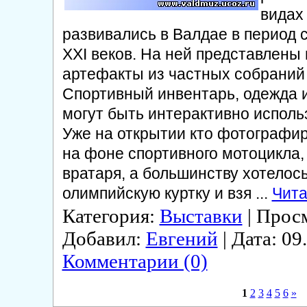
видах
развивались в Валдае в период 
ХХI веков. На ней представлены
артефакты из частных собраний
Спортивный инвентарь, одежда 
могут быть интерактивно исполь
Уже на открытии кто фотографи
на фоне спортивного мотоцикла, 
вратаря, а большинству хотелос
олимпийскую куртку и взя
...
Чита
Категория:
Выставки
| Просм
Добавил:
Евгений
| Дата:
09
Комментарии (0)
1
2
3
4
5
6
»